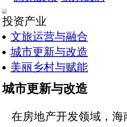
投资产业
文旅运营与融合
城市更新与改造
美丽乡村与赋能
城市更新与改造
在房地产开发领域，海