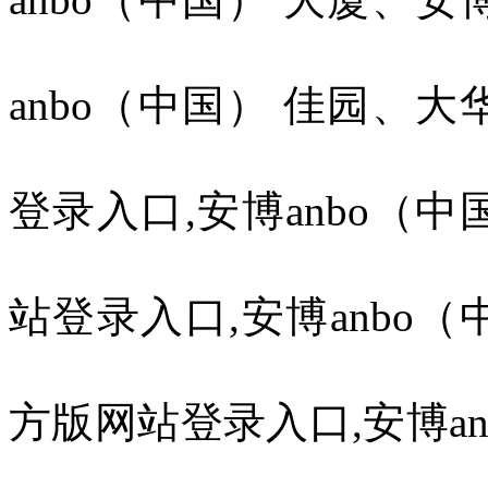
anbo（中国） 佳园、
登录入口,安博anbo（
站登录入口,安博anbo
方版网站登录入口,安博a