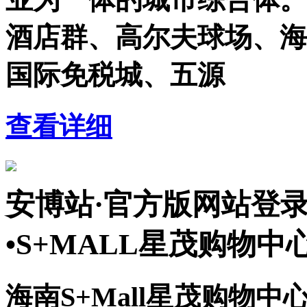
酒店群、高尔夫球场、海
国际免税城、五源
查看详细
安博站·官方版网站登录
•S+MALL星茂购物中
海南S+Mall星茂购物