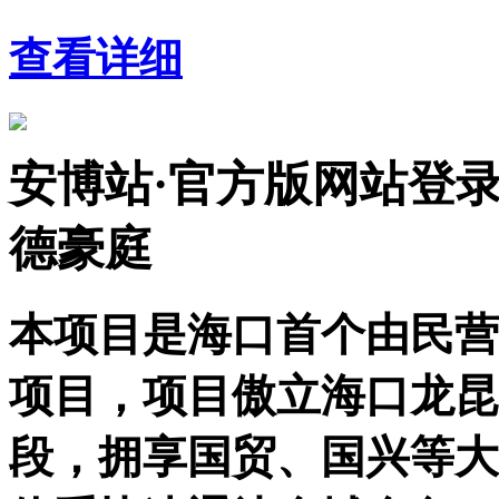
查看详细
安博站·官方版网站登录入
德豪庭
本项目是海口首个由民营
项目，项目傲立海口龙昆
段，拥享国贸、国兴等大