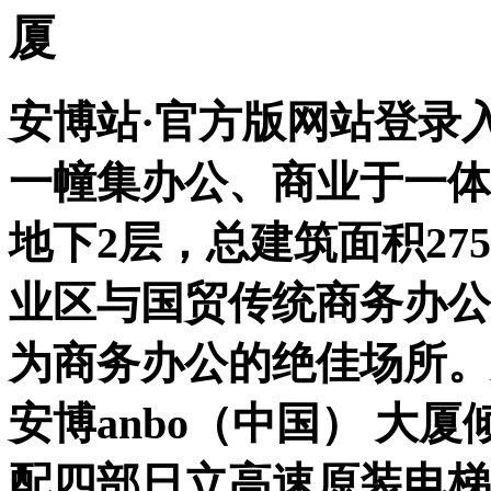
厦
安博站·官方版网站登录入
一幢集办公、商业于一体
地下2层，总建筑面积275
业区与国贸传统商务办公
为商务办公的绝佳场所。
安博anbo（中国） 大
配四部日立高速原装电梯