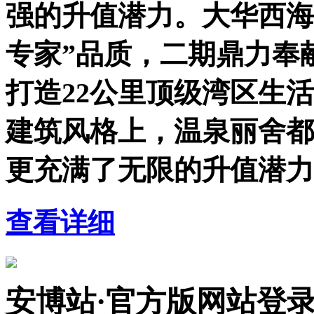
强的升值潜力。大华西海
专家”品质，二期鼎力奉
打造22公里顶级湾区生
建筑风格上，温泉丽舍都
更充满了无限的升值潜力
查看详细
安博站·官方版网站登录入