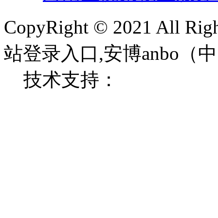
CopyRight © 2021 All
站登录入口,安博anbo
技术支持：