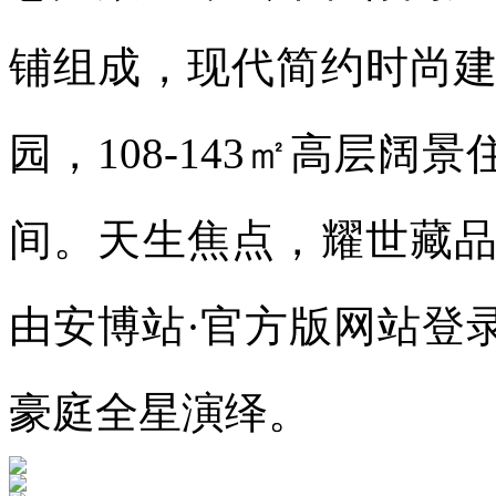
铺组成，现代简约时尚
园，108-143㎡高层阔景
间。天生焦点，耀世藏
由安博站·官方版网站登录入
豪庭全星演绎。