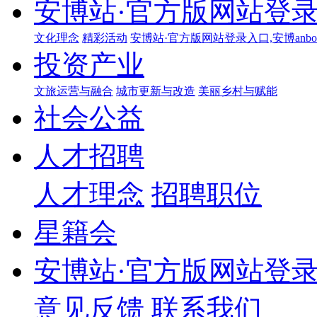
安博站·官方版网站登录
文化理念
精彩活动
安博站·官方版网站登录入口,安博anb
投资产业
文旅运营与融合
城市更新与改造
美丽乡村与赋能
社会公益
人才招聘
人才理念
招聘职位
星籍会
安博站·官方版网站登录入
意见反馈
联系我们