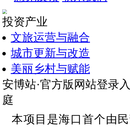
投资产业
文旅运营与融合
城市更新与改造
美丽乡村与赋能
安博站·官方版网站登录入口
庭
本项目
是海口首个由民