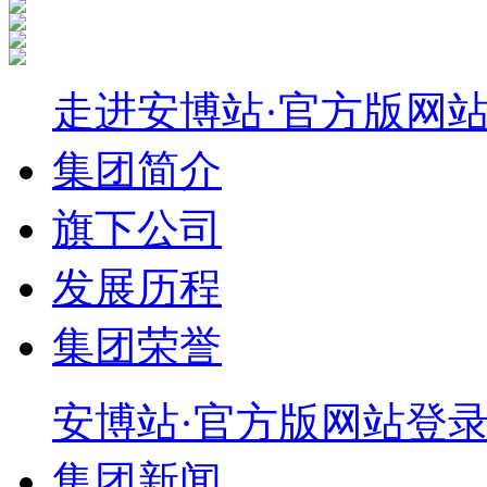
走进安博站·官方版网站
集团简介
旗下公司
发展历程
集团荣誉
安博站·官方版网站登录入
集团新闻