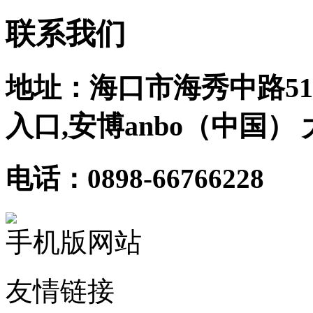
联系我们
地址：海口市海秀中路51
入口,安博anbo（中国） 
电话：0898-66766228
手机版网站
友情链接