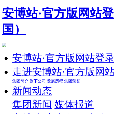
安博站·官方版网站登录
国）
安博站·官方版网站登录
走进安博站·官方版网站
集团简介
旗下公司
发展历程
集团荣誉
新闻动态
集团新闻
媒体报道