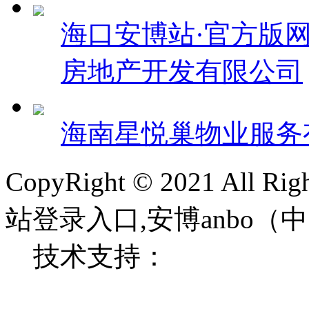
海口安博站·官方版网
房地产开发有限公司
海南星悦巢物业服务
CopyRight © 2021 All
站登录入口,安博anbo
技术支持：