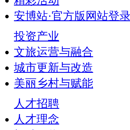
精彩活动
安博站·官方版网站登录入
投资产业
文旅运营与融合
城市更新与改造
美丽乡村与赋能
人才招聘
人才理念