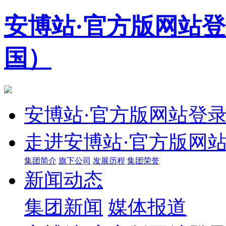
安博站·官方版网站登录
国）
安博站·官方版网站登录
走进安博站·官方版网站
集团简介
旗下公司
发展历程
集团荣誉
新闻动态
集团新闻
媒体报道